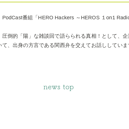
dCast番組「HERO Hackers ～HEROS １on1 Ra
！圧倒的「陽」な雑談回で語らられる真相！として、企
いて、出身の方言である関西弁を交えてお話ししていま
news top