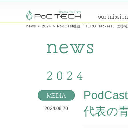
our mission
news
2024
PodCast番組「HERO Hackers
news
2024
PodCa
MEDIA
代表の
2024.08.20